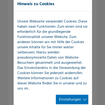
Hinweis zu Cookies
Außenbereich
Wasserverluste und Schadensereignisse
Unsere Webseite verwendet Cookies. Diese
im Versorgungssystem kosten
haben zwei Funktionen: Zum einen sind sie
Kommunen und gewerbliche
erforderlich für die grundlegende
Unternehmen nicht nur Geld, sondern
Funktionalität unserer Website. Zum
anderen können wir mit Hilfe der Cookies
vor allem auch Zeit, Nerven und eine
unsere Inhalte für Sie immer weiter
Menge Organisationsaufwand.
verbessern. Hierzu werden
pseudonymisierte Daten von Website-
Selbst kleine Undichtigkeiten im
Besuchern gesammelt und ausgewertet.
Versorgungsnetz können über einen
Das Einverständnis in die Verwendung der
längeren Zeitraum große
Cookies können Sie jederzeit widerrufen.
Wassermengen austreten lassen und so
Weitere Informationen zu Cookies auf
den Schadensfall kontinuierlich
dieser Website finden Sie in unserer
und zu
vergrößern.
uns im
.
Einstellungen
Leckortung im Außenbereich